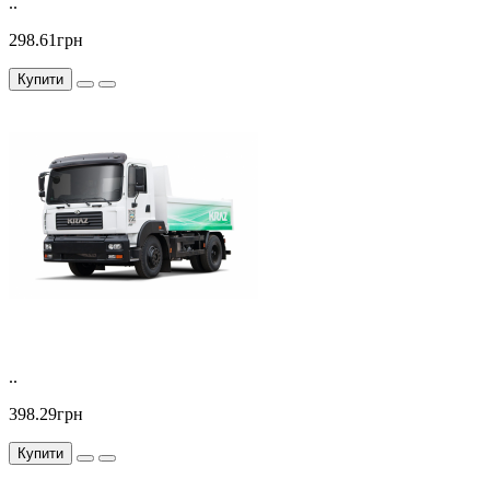
..
298.61грн
Купити
..
398.29грн
Купити