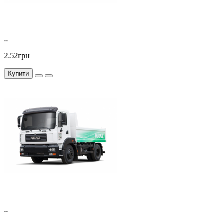
..
2.52грн
Купити
..