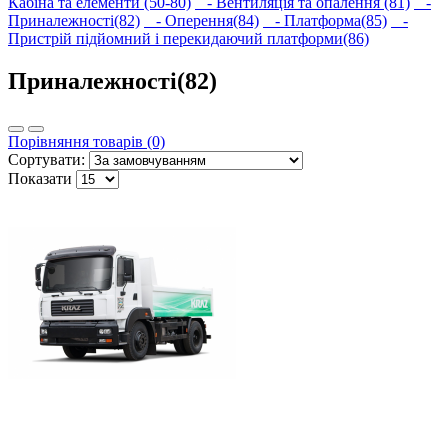
Кабіна та елементи (50-80)
- Вентиляція та опалення (81)
-
Приналежності(82)
- Оперення(84)
- Платформа(85)
-
Пристрій підйомний і перекидаючий платформи(86)
Приналежності(82)
Порівняння товарів (0)
Сортувати:
Показати