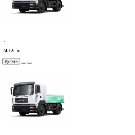
..
24.12грн
Купити