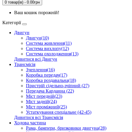
0 товар(ів) - 0.00грн
Ваш кошик порожній!
Категорії
Двигун
Двигун(10)
Система живлення(11)
Система вихлопу(12)
Система охолодження(13)
Дивитися всі Двигун
Трансмісія
Зчеплення(16)
Коробка передач(17)
Коробка роздавальна(18)
Пристрій сідельно-зчіпний (27)
Передача Карданна (22)
Міст передній(23)
Міст задній(24)
Міст проміжний(25)
Устаткування спеціальне (42-45)
Дивитися всі Трансмісія
Ходова частина
Рама, бампери, бризковики двигуна(28)