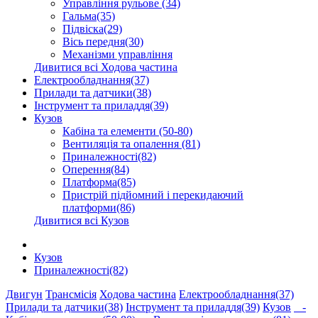
Управління рульове (34)
Гальма(35)
Підвіска(29)
Вісь передня(30)
Механізми управління
Дивитися всі Ходова частина
Електрообладнання(37)
Прилади та датчики(38)
Інструмент та приладдя(39)
Кузов
Кабіна та елементи (50-80)
Вентиляція та опалення (81)
Приналежності(82)
Оперення(84)
Платформа(85)
Пристрій підйомний і перекидаючий
платформи(86)
Дивитися всі Кузов
Кузов
Приналежності(82)
Двигун
Трансмісія
Ходова частина
Електрообладнання(37)
Прилади та датчики(38)
Інструмент та приладдя(39)
Кузов
-