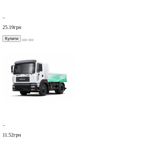
..
25.19грн
Купити
..
11.52грн