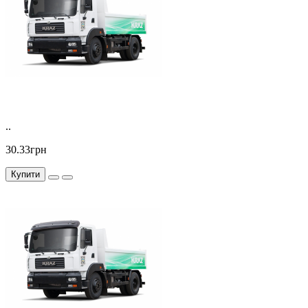
..
30.33грн
Купити